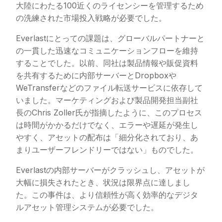
大陸にわたる100近くのライセンシーを管理するため
の洗練された市場投入戦略が必要でした。
Everlastにとっての課題は、グローバルパートナーと
の一貫した迅速なコミュニケーションフローを維持
することでした。以前、同社は製品情報や販促資料
を共有するために内部サーバーとDropboxや
WeTransferなどのファイル転送サービスに依存して
いました。マーケティングおよび製品開発担当副社
長のChris Zoller氏が指摘したように、このプロセス
は時間がかかるだけでなく、エラーや遅延が発生し
やすく、アセットの配布は「細分化されており、あ
まりユーザーフレンドリーではない」ものでした。
Everlastの内部サーバーがクラッシュし、アセットが
大幅に損失されたとき、状況は限界点に達しまし
た。この事件は、より信頼性が高く効率的なデジタ
ルアセット管理システムが必要でした。