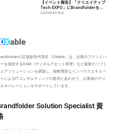
【イベント報告】「クリエイティブ
Tech EXPO」にBrandfolderを出
展しました
2025年4月10日
randholderの正規販売代理店「DXable」は、企業のブランドパ
ワーを強化するDAM（デジタルアセット管理）など最新のソフト
ウェアソリューションを調達し、経験豊富なインハウスエキスパ
ートによるITコンサルティングの提供とあわせて、お客様のデジ
タルオペレーションをサポートしています。
randfolder Solution Specialist 資
格