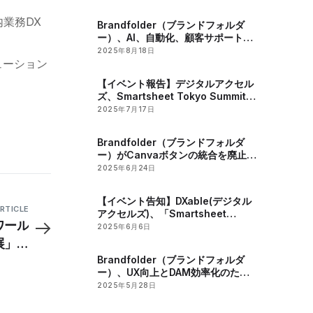
するインサイトフルなウェビナーを
開催
内業務DX
Brandfolder（ブランドフォルダ
ー）、AI、自動化、顧客サポートの
改善によりDAMプラットフォームを
2025年8月18日
ューション
強化
【イベント報告】デジタルアクセル
ズ、Smartsheet Tokyo Summit
2025に出展
2025年7月17日
Brandfolder（ブランドフォルダ
ー）がCanvaボタンの統合を廃止、
ユーザーエクスペリエンスを向上
2025年6月24日
【イベント告知】DXable(デジタル
RTICLE
アクセルズ)、「Smartsheet
ワール
Tokyo Summit 2025」に出展
2025年6月6日
X展」に
Brandfolder（ブランドフォルダ
r)を出展
ー）、UX向上とDAM効率化のた
め、Filestackのアップグレードを
2025年5月28日
ロールバック