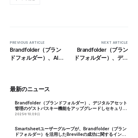
PREVIOUS ARTICLE
NEXT ARTICLE
Brandfolder（ブラン
Brandfolder（ブラン
ドフォルダー）、AI、
ドフォルダー）、デジ
自動化、顧客サポート
タルアセット管理のゲ
の改善によりDAMプ
ストパスキー機能をア
ラットフォームを強化
ップグレードしセキュ
最新のニュース
リティーを強化
Brandfolder（ブランドフォルダー）、デジタルアセット
管理のゲストパスキー機能をアップグレードしセキュリテ
ィーを強化
2025年10月9日
Smartsheetユーザーグループが、Brandfolder（ブラン
ドフォルダー）を活用したBrevilleの成功に関するインサ