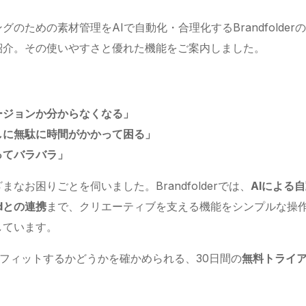
ための素材管理をAIで自動化・合理化するBrandfolder
紹介。その使いやすさと優れた機能をご案内しました。
ージョンか分からなくなる」
しに無駄に時間がかかって困る」
ってバラバラ」
お困りごとを伺いました。Brandfolderでは、
AIによる
udとの連携
まで、クリエーティブを支える機能をシンプルな操
しています。
業務にフィットするかどうかを確かめられる、30日間の
無料トライ