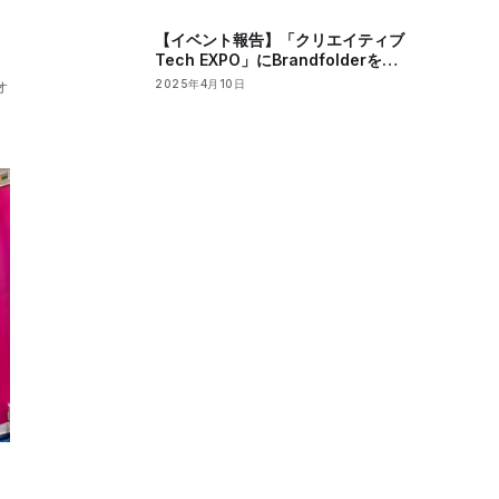
ロールバック
、
【イベント報告】「クリエイティブ
Tech EXPO」にBrandfolderを出
展しました
ォ
2025年4月10日