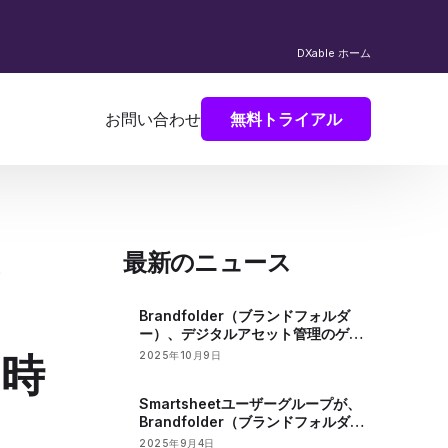
DXable ホーム
お問い合わせ
無料トライアル
を
最新のニュース
Brandfolder（ブランドフォルダ
ー）、デジタルアセット管理のゲス
トパスキー機能をアップグレードし
同時
2025年10月9日
セキュリティーを強化
Smartsheetユーザーグループが、
Brandfolder（ブランドフォルダ
ー）を活用したBrevilleの成功に関
2025年9月4日