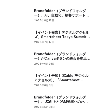
するインサイトフルなウェビナーを
開催
Brandfolder（ブランドフォルダ
ー）、AI、自動化、顧客サポートの
改善によりDAMプラットフォームを
2025年8月18日
強化
【イベント報告】デジタルアクセル
ズ、Smartsheet Tokyo Summit
2025に出展
2025年7月17日
Brandfolder（ブランドフォルダ
ー）がCanvaボタンの統合を廃止、
ユーザーエクスペリエンスを向上
2025年6月24日
【イベント告知】DXable(デジタル
アクセルズ)、「Smartsheet
Tokyo Summit 2025」に出展
2025年6月6日
Brandfolder（ブランドフォルダ
ー）、UX向上とDAM効率化のた
め、Filestackのアップグレードを
2025年5月28日