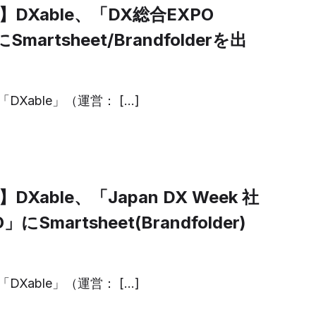
DXable、「DX総合EXPO
martsheet/Brandfolderを出
Xable」（運営： […]
Xable、「Japan DX Week 社
にSmartsheet(Brandfolder)
Xable」（運営： […]