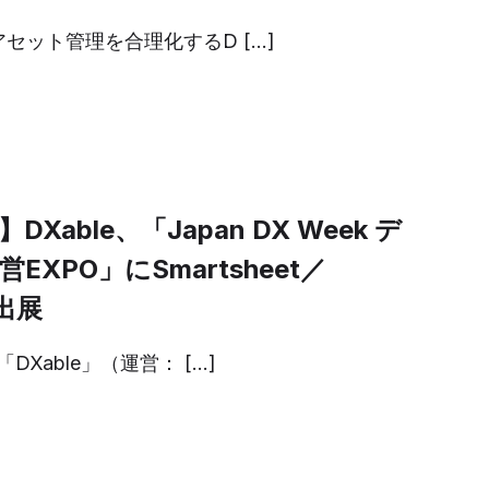
セット管理を合理化するD […]
Xable、「Japan DX Week デ
XPO」にSmartsheet／
を出展
Xable」（運営： […]